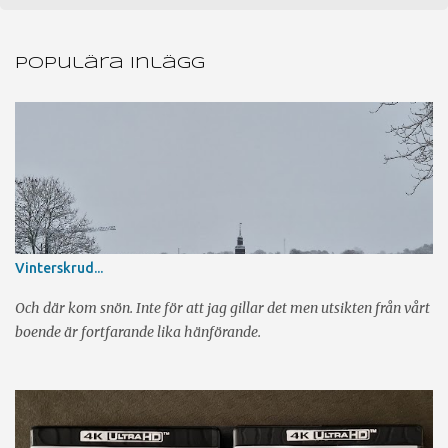
e
n
Populära inlägg
t
a
r
e
r
Vinterskrud...
Och där kom snön. Inte för att jag gillar det men utsikten från vårt
boende är fortfarande lika hänförande.