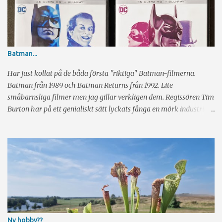
Batman...
Har just kollat på de båda första "riktiga" Batman-filmerna.
Batman från 1989 och Batman Returns från 1992. Lite
småbarnsliga filmer men jag gillar verkligen dem. Regissören Tim
Burton har på ett genialiskt sätt lyckats fånga en mörk industriell
känsla och har hela tiden glimten i ögat. Sen har vi skådespeleriet
av Michael Keaton, Jack Nicholson, Danny De Vito och Michelle
Pfeiffer. Rikrigt bra alla fyra. Visst märker man ibland att det är
gamla filmer när det kommer till specialeffekter, men det är
definitivt inte störande. Tyvärr regisserde Burton bara de två
första filmerna och i Batman Forever (1995) och Batman & Robin
(1997) tog Joel Schumacher över taktpinnen. Tyvärr försvann den
där mörka "glimten i ögat känslan" och i stället blev det mest
fjantigt. Några år senare gick istället Christopher Nolan in och
Ny hobby??