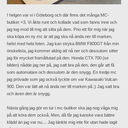
I helgen var vi i Göteborg och där finns det många MC-
butiker <3. Vi åkte runt och kollade vad som fanns inne och
jag tog mod till mig att sitta på dem. Prio ett för mig när jag
ska köpa en ny mc är att jag ska nå ända ner till marken,
helst med hela foten. Jag kan stryka BMW F800GT från min
önskelista, jag kommer aldrig att nå ner och dessutom sitter
jag för mycket framåtlutad på den. Honda CTX 700 (se
bilden) nådde jag ner på, jag satt bra på den, den går att få
som automatare och dessutom är den snygg. En tredje mc
jag prövade som jag också tyckte om var Kawasaki Vulcan
900. Den var lätt att nå ända ner till marken på ;) Jag satt bra
och även den är snygg.
Nästa gång jag gör en tur i mc-butiker ska jag nog våga mig
på att köra dem också. Men, då får jag kanske vara bättre
klädd än jag var nu.... Jag tänkte mig inte för utan hade tagit