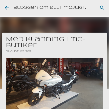
Fortsätt till huvudinnehåll
Bloggen om allt möjligt.
Med klänning i mc-
butiker
augusti 06, 2017