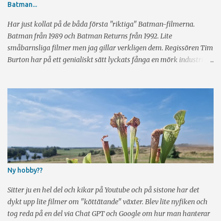
Batman...
Har just kollat på de båda första "riktiga" Batman-filmerna.
Batman från 1989 och Batman Returns från 1992. Lite
småbarnsliga filmer men jag gillar verkligen dem. Regissören Tim
Burton har på ett genialiskt sätt lyckats fånga en mörk industriell
känsla och har hela tiden glimten i ögat. Sen har vi skådespeleriet
av Michael Keaton, Jack Nicholson, Danny De Vito och Michelle
Pfeiffer. Rikrigt bra alla fyra. Visst märker man ibland att det är
gamla filmer när det kommer till specialeffekter, men det är
definitivt inte störande. Tyvärr regisserde Burton bara de två
första filmerna och i Batman Forever (1995) och Batman & Robin
(1997) tog Joel Schumacher över taktpinnen. Tyvärr försvann den
där mörka "glimten i ögat känslan" och i stället blev det mest
fjantigt. Några år senare gick istället Christopher Nolan in och
Ny hobby??
regisserade trilogin Batman Begins (2005), The Dark Knight
(2008) och The Dark Knight Rises (2012). Dessa är riktigt bra men
Sitter ju en hel del och kikar på Youtube och på sistone har det
saknar i mitt tycke l...
dykt upp lite filmer om "köttätande" växter. Blev lite nyfiken och
tog reda på en del via Chat GPT och Google om hur man hanterar