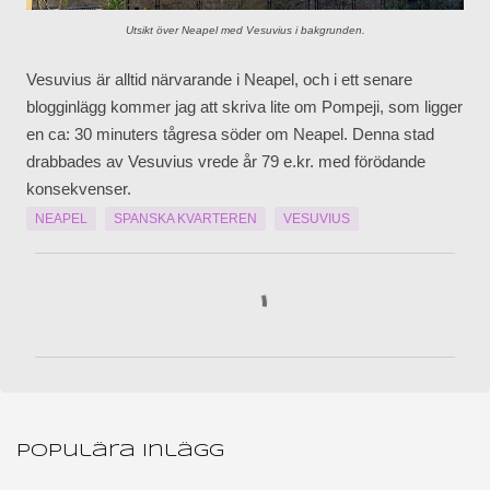
Utsikt över Neapel med Vesuvius i bakgrunden.
Vesuvius är alltid närvarande i Neapel, och i ett senare
blogginlägg kommer jag att skriva lite om Pompeji, som ligger
en ca: 30 minuters tågresa söder om Neapel. Denna stad
drabbades av Vesuvius vrede år 79 e.kr. med förödande
konsekvenser.
NEAPEL
SPANSKA KVARTEREN
VESUVIUS
K
o
m
m
e
n
Populära inlägg
t