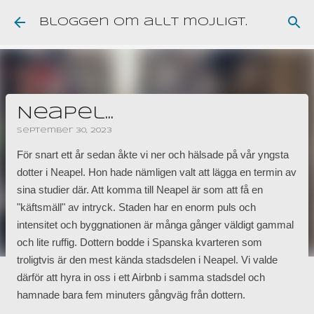
Fortsätt till huvudinnehåll
Bloggen om allt möjligt.
Neapel...
september 30, 2023
För snart ett år sedan åkte vi ner och hälsade på vår yngsta
dotter i Neapel. Hon hade nämligen valt att lägga en termin av
sina studier där. Att komma till Neapel är som att få en
"käftsmäll" av intryck. Staden har en enorm puls och
intensitet och byggnationen är många gånger väldigt gammal
och lite ruffig. Dottern bodde i Spanska kvarteren som
troligtvis är den mest kända stadsdelen i Neapel. Vi valde
därför att hyra in oss i ett Airbnb i samma stadsdel och
hamnade bara fem minuters gångväg från dottern.