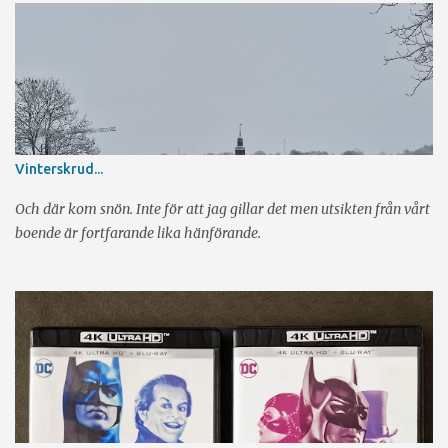
a
r
e
r
Vinterskrud...
Och där kom snön. Inte för att jag gillar det men utsikten från vårt
boende är fortfarande lika hänförande.