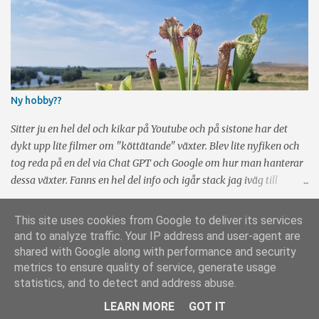
gamla filmer när det kommer till specialeffekter, men det är
definitivt inte störande. Tyvärr regisserde Burton bara de två
första filmerna och i Batman Forever (1995) och Batman & Robin
(1997) tog Joel Schumacher över taktpinnen. Tyvärr försvann den
där mörka "glimten i ögat känslan" och i stället blev det mest
fjantigt. Några år senare gick istället Christopher Nolan in och
Ny hobby??
regisserade trilogin Batman Begins (2005), The Dark Knight
(2008) och The Dark Knight Rises (2012). Dessa är riktigt bra men
Sitter ju en hel del och kikar på Youtube och på sistone har det
saknar i mitt tycke l...
dykt upp lite filmer om "köttätande" växter. Blev lite nyfiken och
tog reda på en del via Chat GPT och Google om hur man hanterar
dessa växter. Fanns en hel del info och igår stack jag iväg till
Plantagen och köpte två Flugtrumpeter (Sarracenia). De ska
tydligen vara ganska enkla att ta hand om om man bara är lite
This site uses cookies from Google to deliver its services
försiktig. Lite coola är de allt och om det sätter sig en insekt på
and to analyze traffic. Your IP address and user-agent are
dem så åker insekten ner i de trattformade blommorna. Där blir
Använder Blogger
shared with Google along with performance and security
de fast i en vätska och kan inte komma upp igen. Nåja, vi får väl se
metrics to ensure quality of service, generate usage
hur det går och kanske återkommer jag igen om detta om det
Upphovsrätt: Stefan & Nadja Sahlin
statistics, and to detect and address abuse.
faller väl ut. Lite kort fakta om Flugtrumpet finns på Wikipedia .
LEARN MORE
GOT IT