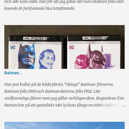
Och där kom snön. Inte för att jag gillar det men utsikten från vårt
boende är fortfarande lika hänförande.
Batman...
Har just kollat på de båda första "riktiga" Batman-filmerna.
Batman från 1989 och Batman Returns från 1992. Lite
småbarnsliga filmer men jag gillar verkligen dem. Regissören Tim
Burton har på ett genialiskt sätt lyckats fånga en mörk industriell
känsla och har hela tiden glimten i ögat. Sen har vi skådespeleriet
av Michael Keaton, Jack Nicholson, Danny De Vito och Michelle
Pfeiffer. Rikrigt bra alla fyra. Visst märker man ibland att det är