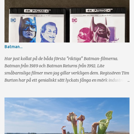
Batman...
Har just kollat på de båda första "riktiga" Batman-filmerna.
Batman från 1989 och Batman Returns från 1992. Lite
småbarnsliga filmer men jag gillar verkligen dem. Regissören Tim
Burton har på ett genialiskt sätt lyckats fånga en mörk industriell
känsla och har hela tiden glimten i ögat. Sen har vi skådespeleriet
av Michael Keaton, Jack Nicholson, Danny De Vito och Michelle
Pfeiffer. Rikrigt bra alla fyra. Visst märker man ibland att det är
gamla filmer när det kommer till specialeffekter, men det är
definitivt inte störande. Tyvärr regisserde Burton bara de två
första filmerna och i Batman Forever (1995) och Batman & Robin
(1997) tog Joel Schumacher över taktpinnen. Tyvärr försvann den