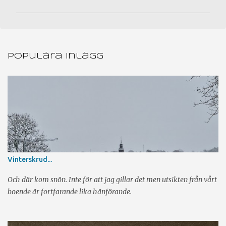
m
m
e
n
Populära inlägg
t
a
r
e
r
Vinterskrud...
Och där kom snön. Inte för att jag gillar det men utsikten från vårt
boende är fortfarande lika hänförande.