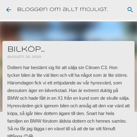
Fortsätt till huvudinnehåll
Bloggen om allt möjligt.
Bilköp...
augusti 20, 2025
Dottern har bestämt sig för att sälja sin Citroen C3. Hon
tycker bilen är lite väl liten och vill ha något som är lite större.
Häromdagen fick vi ett erbjudande av vår hyresvärd, som
dessutom äger en bilverkstad. Han är extremt duktig på
BMW och hade fått in en X1 från en kund som de skulle sälja.
Hyresvärden gick igenom bilen och ansåg att den var värd att
köpa, så igår blev dottern ägare till den. Snart har hela
familjen en BMW förutom äldsta dottern och hennes sambo.
Så nu får jag lägga i en växel till så att de tar sitt förnuft
tillfånga 😉😁