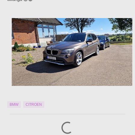
BMW
CITROEN
K
o