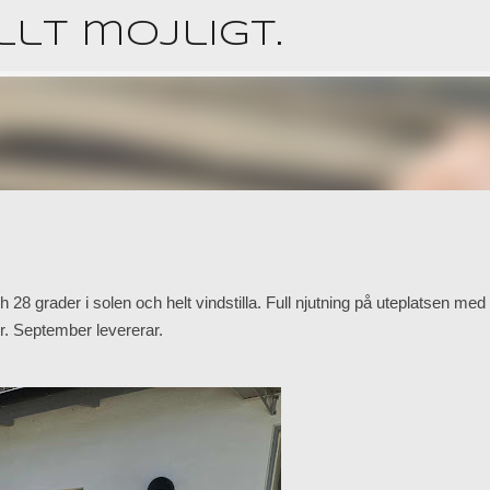
Fortsätt till huvudinnehåll
lt möjligt.
ch 28 grader i solen och helt vindstilla. Full njutning på uteplatsen med
er. September levererar.