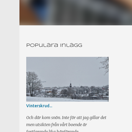
Populära inlägg
Vinterskrud...
Och där kom snön. Inte för att jag gillar det
men utsikten från vårt boende är
fortfarande lika hänförande.