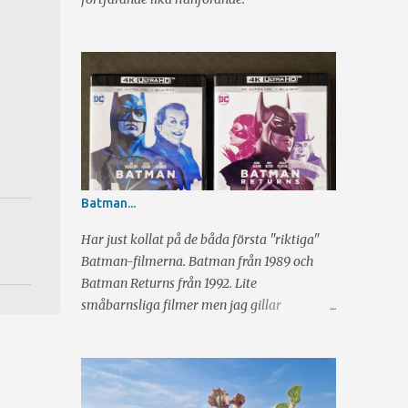
Batman...
Har just kollat på de båda första "riktiga"
Batman-filmerna. Batman från 1989 och
Batman Returns från 1992. Lite
småbarnsliga filmer men jag gillar
verkligen dem. Regissören Tim Burton har
på ett genialiskt sätt lyckats fånga en mörk
industriell känsla och har hela tiden glimten
i ögat. Sen har vi skådespeleriet av Michael