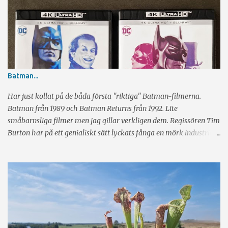
Batman...
Har just kollat på de båda första "riktiga" Batman-filmerna.
Batman från 1989 och Batman Returns från 1992. Lite
småbarnsliga filmer men jag gillar verkligen dem. Regissören Tim
Burton har på ett genialiskt sätt lyckats fånga en mörk industriell
känsla och har hela tiden glimten i ögat. Sen har vi skådespeleriet
av Michael Keaton, Jack Nicholson, Danny De Vito och Michelle
Pfeiffer. Rikrigt bra alla fyra. Visst märker man ibland att det är
gamla filmer när det kommer till specialeffekter, men det är
definitivt inte störande. Tyvärr regisserde Burton bara de två
första filmerna och i Batman Forever (1995) och Batman & Robin
(1997) tog Joel Schumacher över taktpinnen. Tyvärr försvann den