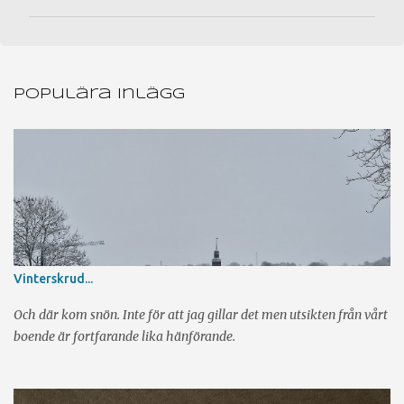
m
m
e
n
Populära inlägg
t
a
r
e
r
Vinterskrud...
Och där kom snön. Inte för att jag gillar det men utsikten från vårt
boende är fortfarande lika hänförande.