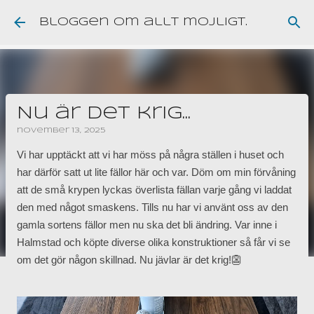
Fortsätt till huvudinnehåll
Bloggen om allt möjligt.
Nu är det krig...
november 13, 2025
Vi har upptäckt att vi har möss på några ställen i huset och
har därför satt ut lite fällor här och var. Döm om min förvåning
att de små krypen lyckas överlista fällan varje gång vi laddat
den med något smaskens. Tills nu har vi använt oss av den
gamla sortens fällor men nu ska det bli ändring. Var inne i
Halmstad och köpte diverse olika konstruktioner så får vi se
om det gör någon skillnad. Nu jävlar är det krig!👺