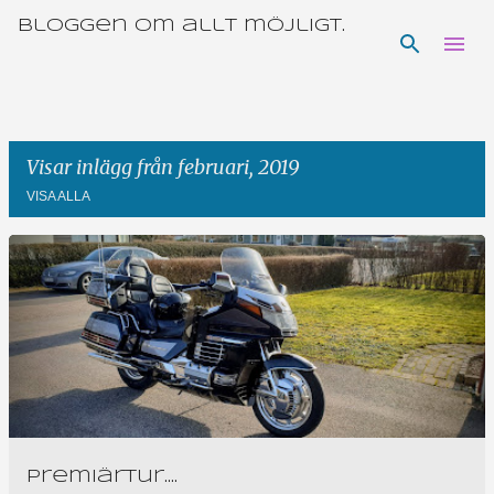
Bloggen om allt möjligt.
Fortsätt till huvudinnehåll
Visar inlägg från februari, 2019
VISA ALLA
I
n
l
ä
g
g
Premiärtur....