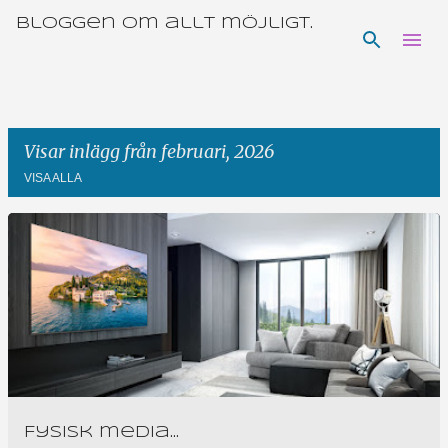
Bloggen om allt möjligt.
Fortsätt till huvudinnehåll
Visar inlägg från februari, 2026
VISA ALLA
I
n
l
ä
g
g
Fysisk media...