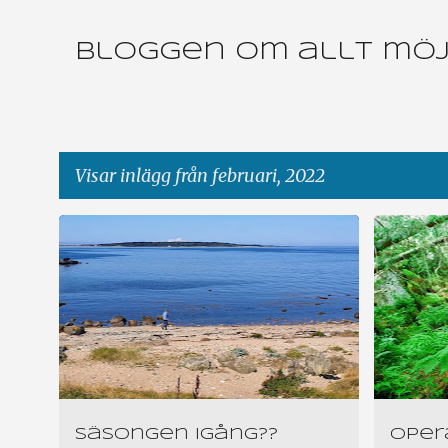
Bloggen om allt möjl
Visar inlägg från februari, 2022
I
HALLANDS VÄDERÖ
TOREKOV
n
l
ä
g
g
Säsongen igång??
Operat