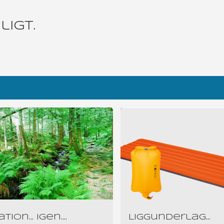
Fortsätt till huvudinnehåll
igt.
EXPED SYNMAT
ion... igen....
Liggunderlag...