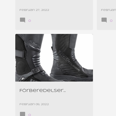
februari 27, 2022
februari
0
0
FORMA ADVENTURE TOURING
Förberedelser...
februari 09, 2022
0