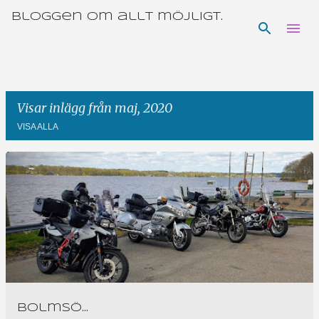
Bloggen om allt möjligt.
Fortsätt till huvudinnehåll
Visar inlägg från maj, 2020
VISA ALLA
I
n
l
ä
g
g
Bolmsö...